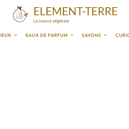
ELEMENT-TERRE
La source végétale
IEUR
EAUX DE PARFUM
SAVONS
CURI