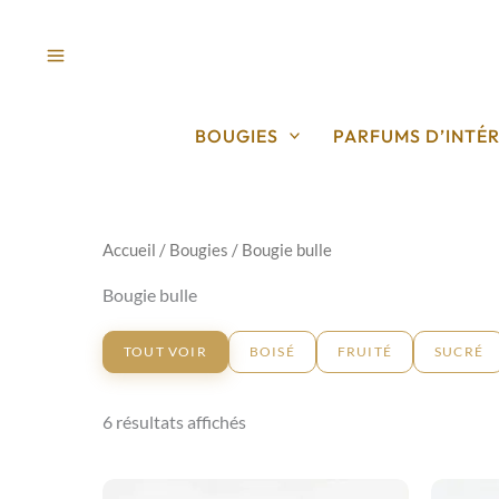
Aller
au
contenu
BOUGIES
PARFUMS D’INTÉR
Accueil
/
Bougies
/ Bougie bulle
Bougie bulle
TOUT VOIR
BOISÉ
FRUITÉ
SUCRÉ
6 résultats affichés