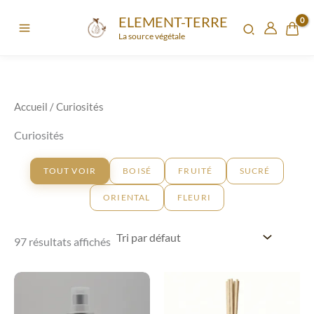
Aller
ELEMENT-TERRE
au
La source végétale
contenu
Accueil
/ Curiosités
Curiosités
TOUT VOIR
BOISÉ
FRUITÉ
SUCRÉ
ORIENTAL
FLEURI
97 résultats affichés