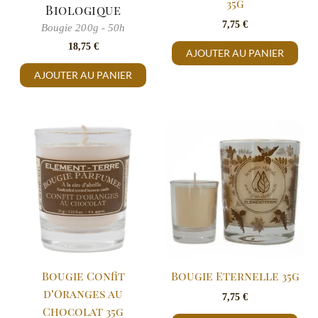
35g
Biologique
7,75
€
Bougie 200g - 50h
18,75
€
AJOUTER AU PANIER
AJOUTER AU PANIER
Bougie Confit
Bougie Eternelle 35g
d’Oranges au
7,75
€
Chocolat 35g