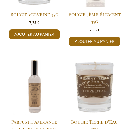
Bougie Verveine 35g
Bougie 5ème élement
35g
7,75
€
7,75
€
AJOUTER AU PANIER
AJOUTER AU PANIER
Parfum d’ambiance
Bougie Terre d’Eau
Thé Rouge de Bali
35g