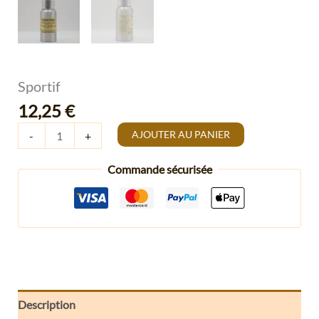
Sportif
12,25
€
AJOUTER AU PANIER
-
+
Commande sécurisée
Description