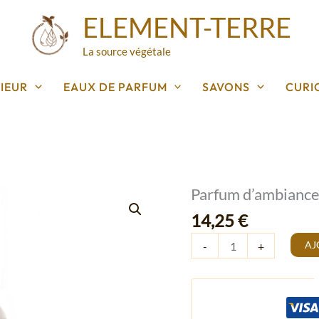
ELEMENT-TERRE
La source végétale
IEUR
EAUX DE PARFUM
SAVONS
CURI
Parfum d’ambianc
quantité
de
14,25
€
Parfum
AJ
-
+
d'ambiance
Romarin
Menthe
100ml
en