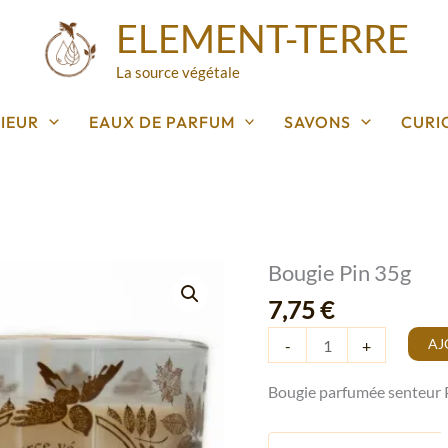
ELEMENT-TERRE
La source végétale
IEUR
EAUX DE PARFUM
SAVONS
CURI
Bougie Pin 35g
quantité
de
7,75
€
Bougie
AJ
-
+
Pin
35g
Bougie parfumée senteur 