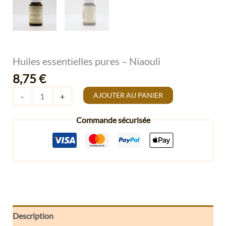
Huiles essentielles pures – Niaouli
8,75
€
AJOUTER AU PANIER
-
+
Commande sécurisée
Description