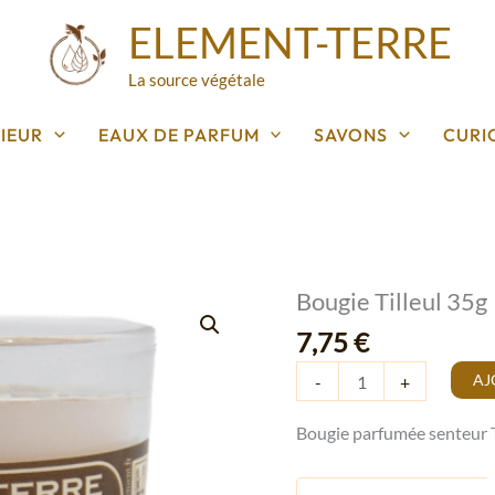
ELEMENT-TERRE
La source végétale
IEUR
EAUX DE PARFUM
SAVONS
CURI
Bougie Tilleul 35g
quantité
de
7,75
€
Bougie
AJ
-
+
Tilleul
35g
Bougie parfumée senteur T