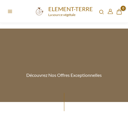
Aller
ELEMENT-TERRE
au
La source végétale
contenu
Découvrez Nos Offres Exceptionnelles