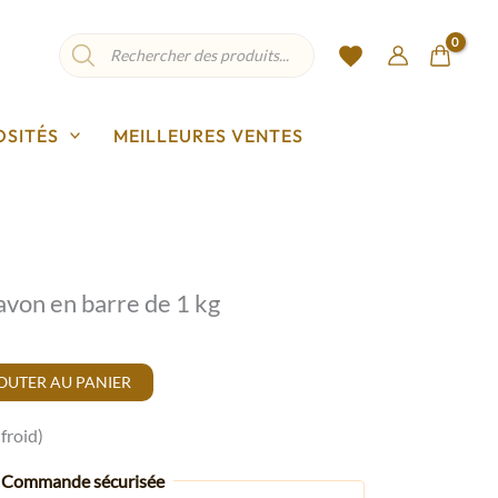
Recherche
de
produits
OSITÉS
MEILLEURES VENTES
on en barre de 1 kg
OUTER AU PANIER
froid)
Commande sécurisée