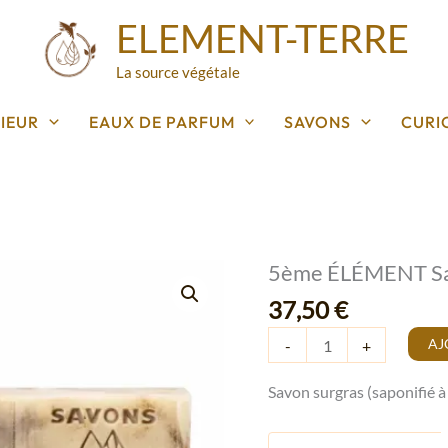
ELEMENT-TERRE
La source végétale
IEUR
EAUX DE PARFUM
SAVONS
CURI
5ème ÉLÉMENT Sav
quantité
de
37,50
€
5ème
AJ
-
+
ÉLÉMENT
Savon
Savon surgras (saponifié à 
en
barre
de