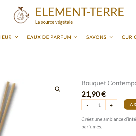
ELEMENT-TERRE
La source végétale
IEUR
EAUX DE PARFUM
SAVONS
CURI
Bouquet Contempo
quantité
de
21,90
€
Bouquet
AJ
-
+
Contemporain
Fraise
Créez une ambiance d’inté
Menthe
parfumés.
120ml