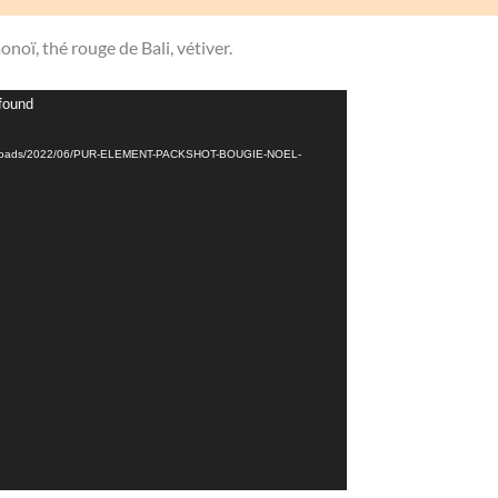
noï, thé rouge de Bali, vétiver.
 found
tent/uploads/2022/06/PUR-ELEMENT-PACKSHOT-BOUGIE-NOEL-