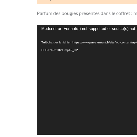
Parfum des bougies présentes dans le coffret : mo
Lecteur
Media error: Format(s) not supported or source(s) not
vidéo
Télécharger le fichier: https://www.pur-element.fr/site/wp-con
CLEAN-251021.mp4?_=2