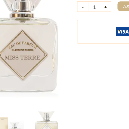
AJ
-
+