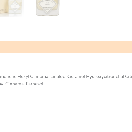
Avis (0)
imonene Hexyl Cinnamal Linalool Geraniol Hydroxycitronellal Cit
yl Cinnamal Farnesol