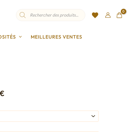
Recherche
de
produits
OSITÉS
MEILLEURES VENTES
Plage
de
€
prix :
18,00 €
à
25,75 €