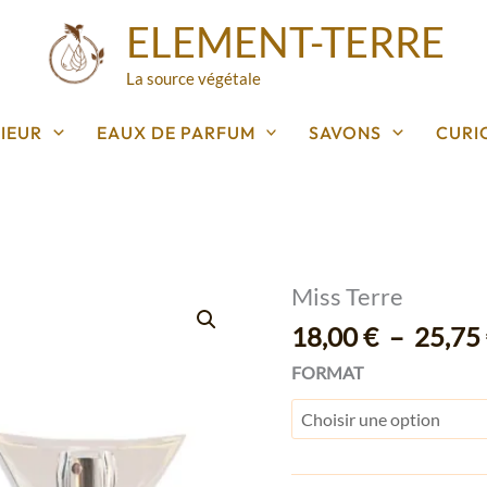
ELEMENT-TERRE
La source végétale
IEUR
EAUX DE PARFUM
SAVONS
CURI
Miss Terre
quantité
de
18,00
€
–
25,75
Miss
FORMAT
Terre