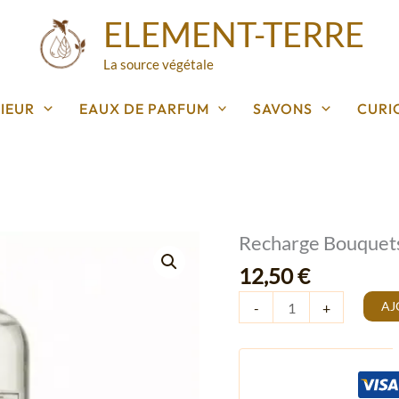
ELEMENT-TERRE
La source végétale
IEUR
EAUX DE PARFUM
SAVONS
CURI
Recharge Bouquets
quantité
de
12,50
€
Recharge
AJ
-
+
Bouquets
Herbes
du
Jardin