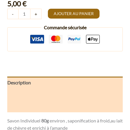
5,00
€
AJOUTER AU PANIER
-
+
Commande sécurisée
Description
Informations complémentaires
Avis (0)
Savon Individuel
80g
environ , saponification à froid,au lait
de chèvre et enrichi à l’amande