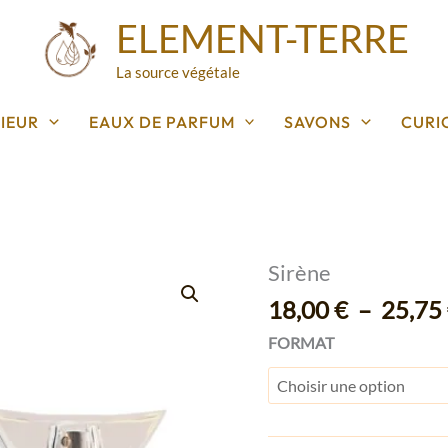
ELEMENT-TERRE
La source végétale
IEUR
EAUX DE PARFUM
SAVONS
CURI
Sirène
quantité
de
18,00
€
–
25,75
Sirène
FORMAT