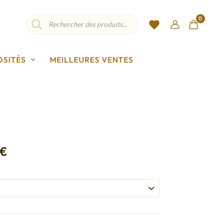
Recherche
de
produits
OSITÉS
MEILLEURES VENTES
Plage
de
€
prix :
18,00 €
à
25,75 €