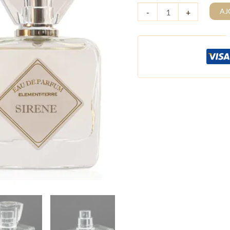
AJ
-
+