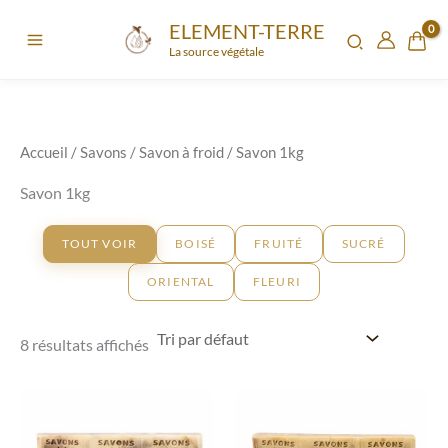
Aller
ELEMENT-TERRE
au
La source végétale
contenu
Accueil
/
Savons
/
Savon à froid
/ Savon 1kg
Savon 1kg
TOUT VOIR
BOISÉ
FRUITÉ
SUCRÉ
ORIENTAL
FLEURI
8 résultats affichés