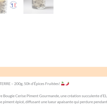
Avis (0)
RRE – 200g, 50h d’Épices Fruitées!
re Bougie Cerise Piment Gourmande, une création succulente d’E
t le piment épicé, diffusant une lueur apaisante qui perdure pendan