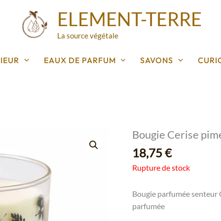
ELEMENT-TERRE
La source végétale
IEUR
EAUX DE PARFUM
SAVONS
CURI
Bougie Cerise pim
18,75
€
Rupture de stock
Bougie parfumée senteur C
parfumée