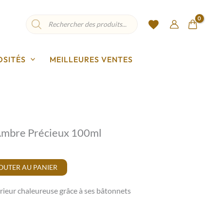
Recherche
de
produits
OSITÉS
MEILLEURES VENTES
Ambre Précieux 100ml
OUTER AU PANIER
rieur chaleureuse grâce à ses bâtonnets