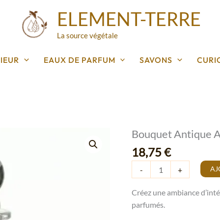
ELEMENT-TERRE
La source végétale
IEUR
EAUX DE PARFUM
SAVONS
CURI
Bouquet Antique 
quantité
de
18,75
€
Bouquet
AJ
-
+
Antique
Ambre
Créez une ambiance d’inté
Précieux
parfumés.
100ml