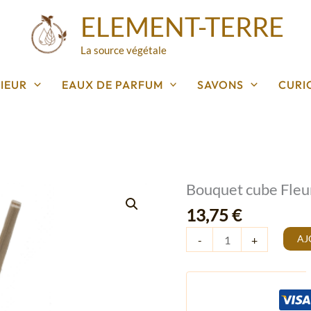
ELEMENT-TERRE
La source végétale
IEUR
EAUX DE PARFUM
SAVONS
CURI
Bouquet cube Fleur
quantité
de
13,75
€
Bouquet
AJ
-
+
cube
Fleur
de
Cerisier