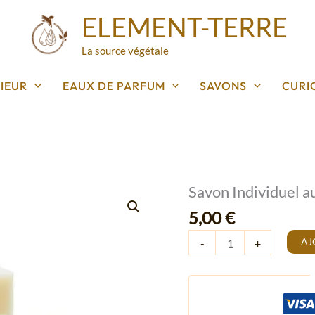
ELEMENT-TERRE
La source végétale
IEUR
EAUX DE PARFUM
SAVONS
CURI
Savon Individuel a
quantité
de
5,00
€
Savon
AJ
-
+
Individuel
au
lait
de
chèvre