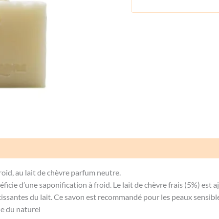
Nature
Avis (0)
roid, au lait de chèvre parfum neutre.
e d’une saponification à froid. Le lait de chèvre frais (5%) est ajo
cissantes du lait. Ce savon est recommandé pour les peaux sensible
he du naturel