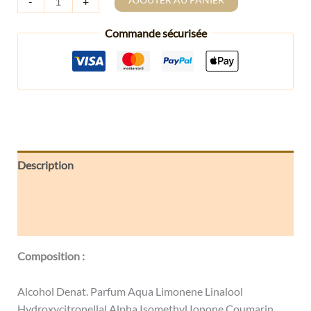
-
+
Commande sécurisée
Description
Informations complémentaires
Avis (0)
Composition :
Alcohol Denat. Parfum Aqua Limonene Linalool
Hydroxycitronellal Alpha Isomethyl Ionone Coumarin